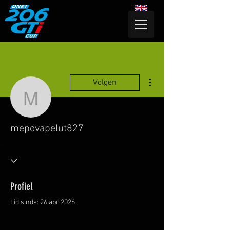
Meer acties
Volgen
mepovapelut827
mepovapelut827
Profiel
Lid sinds: 26 apr 2026