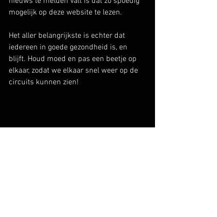
nieuws te melden valt is dat zo spoedig 
mogelijk op deze website te lezen.
Het aller belangrijkste is echter dat 
iedereen in goede gezondheid is, en 
blijft. Houd moed en pas een beetje op 
elkaar, zodat we elkaar snel weer op de 
circuits kunnen zien!
Foto: Thomas Bakker