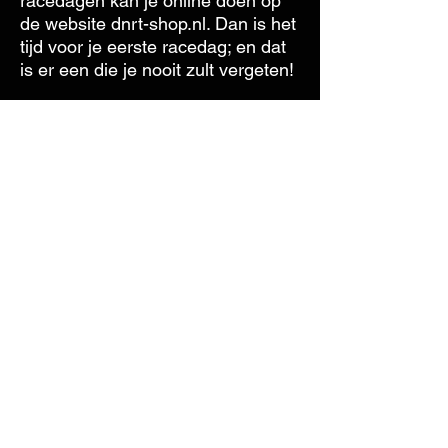
racedagen kan je online doen op
de website dnrt-shop.nl. Dan is het
tijd voor je eerste racedag; en dat
is er een die je nooit zult vergeten!
OVER DE CUP
WAT KOST HET?
SERVICE EN VERHUUR