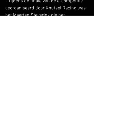
- Tijdens de finale van de e-competitie 
georganiseerd door Knutsel Racing was 
het Maarten Steverink die het 
kampioenschap wist te winnen. 
Hiermee wint hij een volledig verzorgde 
licentiecursus bij Rensportschool 
Zandvoort in een 206 GTi Cup van MF 
Racing.
Heb jij nieuws omtrent de 206 GTi Cup? 
Laat het ons weten via 
206gticup@gmail.com
!