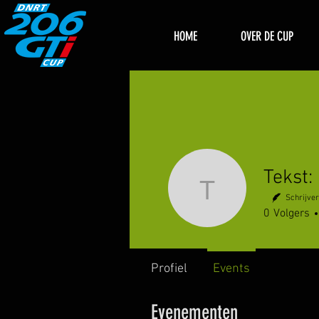
HOME
OVER DE CUP
Tekst: Hu
Schrijver
0
Volgers
Profiel
Events
Evenementen