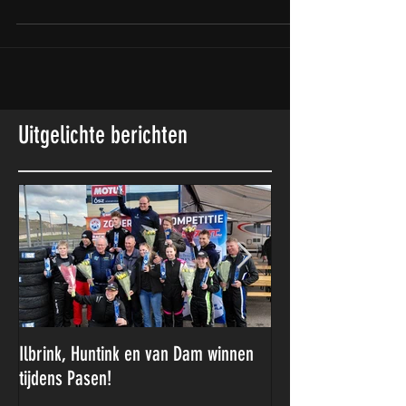
verslaggevers moesten door andere
verplichtingen de wedstrijden op...
Uitgelichte berichten
Ilbrink, Huntink en van Dam winnen
Olivier Larsen sluit 