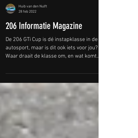
Huib van den Nulft
28 feb 2022
206 Informatie Magazine
De 206 GTi Cup is dé instapklasse in de
autosport, maar is dit ook iets voor jou?
Waar draait de klasse om, en wat komt
erbij kijken als...